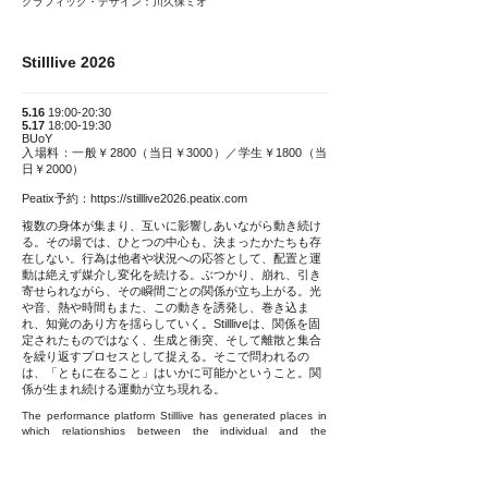
グラフィック・デザイン：川久保ミオ
Stilllive 2026
5.16
19:00-20:30
5.17
18:00-19:30
BUoY
入場料：一般￥2800（当日￥3000）／学生￥1800（当
日￥2000）
Peatix予約：
https://stilllive2026.peatix.com
複数の身体が集まり、互いに影響しあいながら動き続け
る。その場では、ひとつの中心も、決まったかたちも存
在しない。行為は他者や状況への応答として、配置と運
動は絶えず媒介し変化を続ける。ぶつかり、崩れ、引き
寄せられながら、その瞬間ごとの関係が立ち上がる。光
や音、熱や時間もまた、この動きを誘発し、巻き込ま
れ、知覚のあり方を揺らしていく。Stillliveは、関係を固
定されたものではなく、生成と衝突、そして離散と集合
を繰り返すプロセスとして捉える。そこで問われるの
は、「ともに在ること」はいかに可能かということ。関
係が生まれ続ける運動が立ち現れる。
The performance platform Stilllive has generated places in
which relationships between the individual and the
collective, the subject and its surrounding situations, emerge
through embodied collaboration and chains of improvised
response. Stilllive Documents 2019–2025 is an exhibition