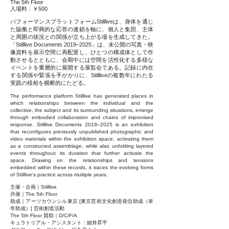
The 5th Floor
入場料：￥500
パフォーマンスプラットフォームStillliveは、身体を通じ
た協働と即興的な応答の連鎖を軸に、個人と集団、主体
と周囲の状況との関係が立ち上がる場を生成してきた。
「Stilllive Documents 2019–2025」は、未公開の写真・映
像資料を展示空間に再配置し、ひとつの構成体として作
動させるとともに、会期中には空間を活性化する多様な
イベントを重層的に展開する展覧会である。記録に内在
する関係や緊張を手がかりに、Stillliveの複数年にわたる
実践の様相を横断的にたどる。
The performance platform Stilllive has generated places in
which relationships between the individual and the
collective, the subject and its surrounding situations, emerge
through embodied collaboration and chains of improvised
response. Stilllive Documents 2019–2025 is an exhibition
that reconfigures previously unpublished photographic and
video materials within the exhibition space, activating them
as a constructed assemblage, while also unfolding layered
events throughout its duration that further activate the
space. Drawing on the relationships and tensions
embedded within these records, it traces the evolving forms
of Stilllive’s practice across multiple years.
主催・企画｜Stilllive
共催｜The 5th Floor
助成｜アーツカウンシル東京 [東京芸術文化創造発信助成（単
年助成）] 芸術創造活動
The 5th Floor 賛助｜D/C/F/A
キュラトリアル・アシスタント：細井昇平